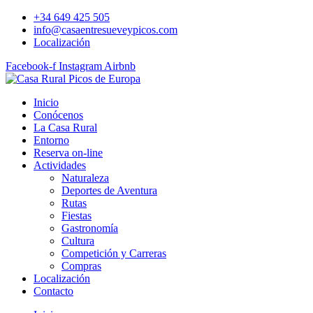
Ir
+34 649 425 505
al
info@casaentresueveypicos.com
contenido
Localización
Facebook-f
Instagram
Airbnb
Inicio
Conócenos
La Casa Rural
Entorno
Reserva on-line
Actividades
Naturaleza
Deportes de Aventura
Rutas
Fiestas
Gastronomía
Cultura
Competición y Carreras
Compras
Localización
Contacto