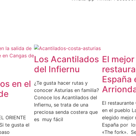
Los Acantilados
El mejor
del Infiernu
restaura
España 
os en el
¿Te gusta hacer rutas y
Arriond
conocer Asturias en familia?
de
Conoce los Acantilados del
El restaurante
Infiernu, se trata de una
en el pueblo L
preciosa senda costera que
EL ORIENTE
elegido mejor 
es muy fácil
i te gusta el
España por lo
 paso
«The fork». Se