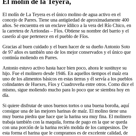
El molín de la Teyera,
El molín de La Teyera es el único molino de agua activo en el
concejo de Parres. Tiene una antigüedad de aproximadamente 400
años. Se encuentra en un enclave ídilico a la vera del Río Chico, en
la carretera de Arriondas – Fíos. Obtiene su nombre del barrio y el
caserío al que pertenece en el pueblo de Fíos.
Gracias al buen cuidado y el buen hacer de su dueño Antonio Soto
de 97 años es también uno de los mejor conservados y el único que
continúa moliendo en Parres.
Antonio estuvo activo hasta hace bien poco, ahora le sustituye su
hijo. Fue el molinero desde 1946. En aquellos tiempos el maíz era
uno de los alimentos básicos en estas tierras y él servía a los pueblos
colindantes de Huexes, Fíos y Cuadroveña entre otros. Como dice el
mismo, sigue moliendo mucho para lo poco que se siembra hoy en
día.
Si quiere disfrutar de unos buenos tortos o una buena boroña, aquí
consigue una de las mejores harinas de maíz. El molino tiene una
muy buena piedra que hace que la harina sea muy fina. El molinero
trabaja también con la maquila, forma de pago en la que se queda
con una porción de la harina recién molida de los campesinos. De
esta forma el harina que le compramos es de excelente calidad, de