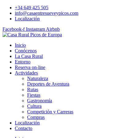
Ir
+34 649 425 505
al
info@casaentresueveypicos.com
contenido
Localización
Facebook-f
Instagram
Airbnb
Inicio
Conócenos
La Casa Rural
Entorno
Reserva on-line
Actividades
Naturaleza
Deportes de Aventura
Rutas
Fiestas
Gastronomía
Cultura
Competición y Carreras
Compras
Localización
Contacto