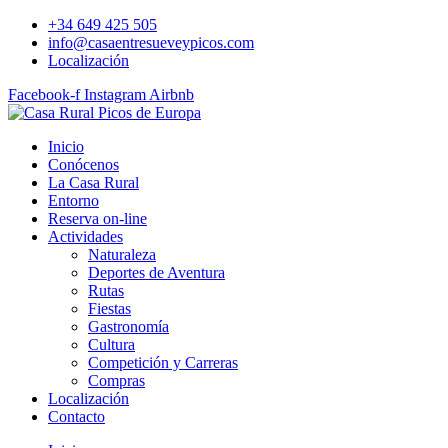
Ir
+34 649 425 505
al
info@casaentresueveypicos.com
contenido
Localización
Facebook-f
Instagram
Airbnb
Inicio
Conócenos
La Casa Rural
Entorno
Reserva on-line
Actividades
Naturaleza
Deportes de Aventura
Rutas
Fiestas
Gastronomía
Cultura
Competición y Carreras
Compras
Localización
Contacto