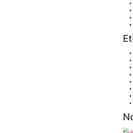
Et
No