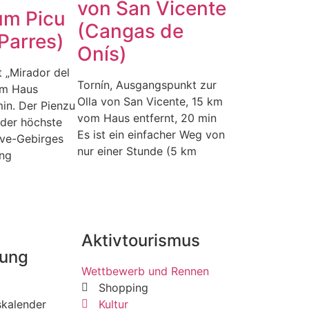
von San Vicente
um Picu
(Cangas de
Parres)
Onís)
 „Mirador del
Tornín, Ausgangspunkt zur
om Haus
Olla von San Vicente, 15 km
min. Der Pienzu
vom Haus entfernt, 20 min
m der höchste
Es ist ein einfacher Weg von
eve-Gebirges
nur einer Stunde (5 km
ung
Aktivtourismus
rung
Wettbewerb und Rennen
Shopping
skalender
Kultur