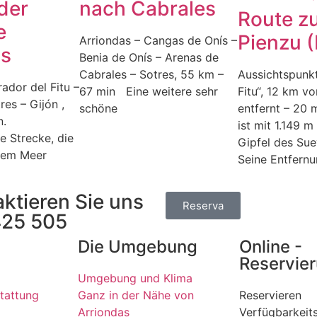
der
nach Cabrales
Route z
e
Pienzu (
Arriondas – Cangas de Onís –
ns
Benia de Onís – Arenas de
Cabrales – Sotres, 55 km –
Aussichtspunkt
ador del Fitu –
67 min Eine weitere sehr
Fitu“, 12 km v
res – Gijón ,
schöne
entfernt – 20 
n.
ist mit 1.149 
 Strecke, die
Gipfel des Su
dem Meer
Seine Entfern
aktieren Sie uns
Reserva
425 505
Die Umgebung
Online -
Reservie
Umgebung und Klima
tattung
Ganz in der Nähe von
Reservieren
Arriondas
Verfügbarkeit