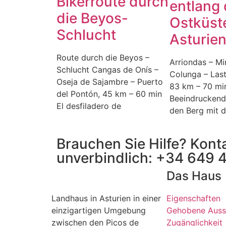
Bikerroute durch
entlang 
die Beyos-
Ostküst
Schlucht
Asturie
Route durch die Beyos –
Arriondas – Mir
Schlucht Cangas de Onís –
Colunga – Last
Oseja de Sajambre – Puerto
83 km – 70 mi
del Pontón, 45 km – 60 min
Beeindruckende
El desfiladero de
den Berg mit 
Brauchen Sie Hilfe? Kont
unverbindlich:
+34 649 
Das Haus
Landhaus in Asturien in einer
Eigenschaften
einzigartigen Umgebung
Gehobene Auss
zwischen den Picos de
Zugänglichkeit